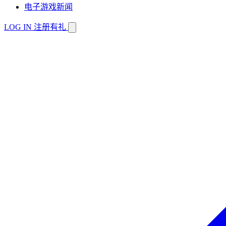
电子游戏新闻
LOG IN
注册有礼