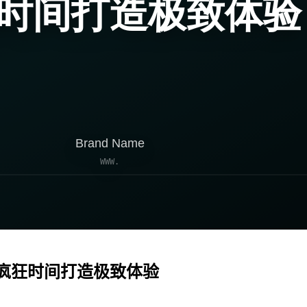
疯狂时间打造极致体验