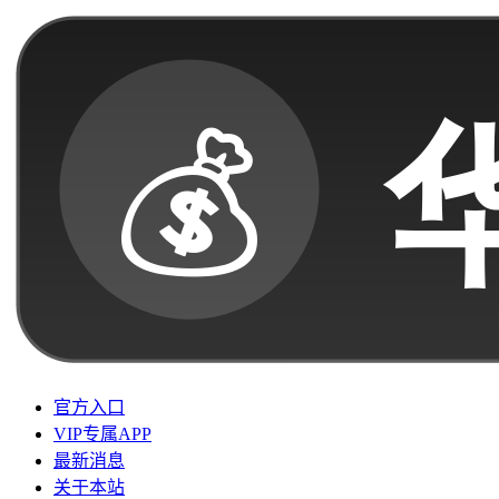
官方入口
VIP专属APP
最新消息
关于本站