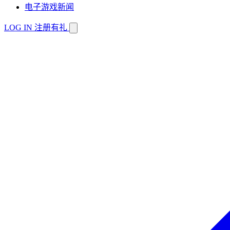
电子游戏新闻
LOG IN
注册有礼