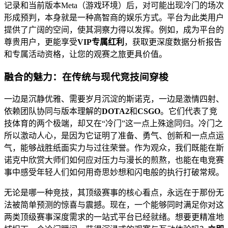
记录和当前版本Meta（游戏环境）后，对可能出现冷门的场次
形成预判，本身就是一种高智商的娱乐方式。平台为此类用户
提供了广阔的空间，使其洞察力得以发挥。例如，成为平台的
尊贵用户，更能享受
VIP专属红利
，获取更深度数据分析报告
和专属活动资格，让您的观赛之旅更具价值。
融合的魅力：在传统与现代竞技间穿梭
一边是沉静优雅、需要岁月沉淀的斯诺克，一边是激情四射、
依赖团队协同与版本理解的
DOTA2
和
CSGO
。它们代表了竞
技体育的两个极端，却又在“冷门”这一点上殊途同归。冷门之
所以激动人心，是因为它证明了准备、勇气、创新和一点点运
气，能够战胜纸面实力与过往荣誉。作为观众，我们既能在斯
诺克中欣赏大师们如何应对压力与漫长的煎熬，也能在电竞赛
事中感受年轻人们如何用奇思妙想和闪电般的执行打破常规。
无论是哪一种竞技，其顶级赛事的核心看点，永远在于那份无
法被简单预测的惊喜与震撼。现在，一个能够同时满足你对这
两类顶级赛事深度需求的一站式平台已经就绪。想要更精准地