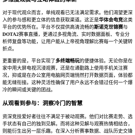
对于现代观众而言，单纯观看已无法满足需求。他们渴望更深
入的参与感和更立体的信息获取渠道。这正是
华体会电竞
这类
平台的优势所在。平台不仅提供高清流畅的
斯诺克世锦赛
与
DOTA2
赛事直播，更通过多视角流、实时数据面板、专业分
析师复盘等功能，让用户能从上帝视角理解比赛每一个关键转
折点。
更重要的是，平台实现了
多终端畅玩
的便捷体验。无论你是在
家中用大屏电视沉浸观赛，还是在通勤路上使用手机关注赛
况，抑或是在办公室用电脑网页端悄然打开数据页面，体验都
能无缝衔接。这种灵活性确保了用户永远不会错过任何一个爆
冷的瞬间或关键的团战。
从观看到参与：洞察冷门的智慧
资深竞技爱好者往往不满足于被动观赛。他们对比赛走势、选
手状态有自己的独到见解。而将这种见解与观赛热情相结合，
则能衍生出另一层乐趣。在深入分析赛事数据、战队历史交锋