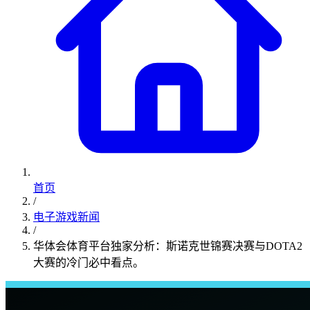
首页
/
电子游戏新闻
/
华体会体育平台独家分析：斯诺克世锦赛决赛与DOTA2
大赛的冷门必中看点。