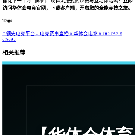
捕捉下一个冷门瞬间，获得沉浸式的观赛与互动体验吗？
立即
访问华体会电竞官网，下载客户端，开启您的全能竞技之旅。
Tags
# 领先电竞平台
# 电竞赛事直播
# 华体会电竞
# DOTA2
#
CSGO
相关推荐